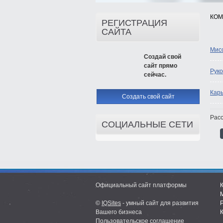
КО
РЕГИСТРАЦИЯ
САЙТА
Мисс
Создай свой
сайт прямо
Руко
сейчас.
Кар
Создать свой сайт
Расс
СОЦИАЛЬНЫЕ СЕТИ
Официальный сайт платформы
©
IQSites
- умный сайт для развития
Вашего бизнеса
Пользовательское соглашение