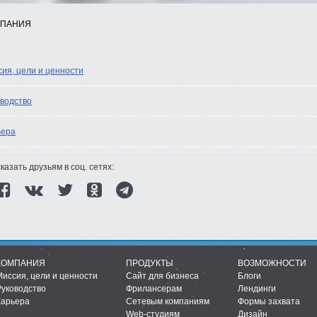
МПАНИЯ
ия, цели и ценности
водство
ьера
казать друзьям в соц. сетях:
КОМПАНИЯ
ПРОДУКТЫ
ВОЗМОЖНОСТИ
Миссия, цели и ценности
Сайт для бизнеса
Блоги
Руководство
Фрилансерам
Лендинги
Карьера
Сетевым компаниям
Формы захвата
Web-студиям
Дизайн