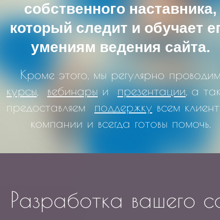
собственного наставника,
который следит и обучает е
умениям ведения сайта.
Кроме этого, мы регулярно проводи
курсы
,
вебинары
и
презентации
, а та
предоставляем
поддержку
всем клиен
компании и всегда готовы помочь.
Разработка вашего с